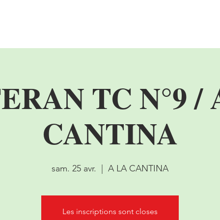
l'asso
Championnat
Tournois de Café
Compétitions
ERAN TC N°9 / 
CANTINA
sam. 25 avr.
  |  
A LA CANTINA
Les inscriptions sont closes