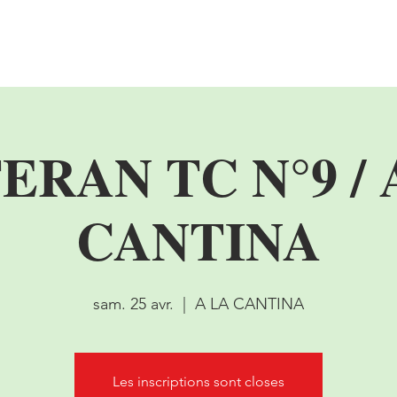
l'asso
Championnat
Tournois de Café
Compétitions
ERAN TC N°9 / 
CANTINA
sam. 25 avr.
  |  
A LA CANTINA
Les inscriptions sont closes