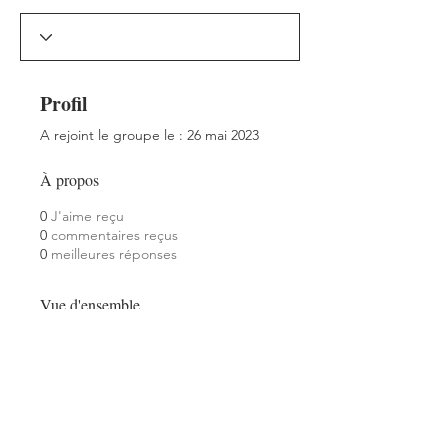
Profil
A rejoint le groupe le : 26 mai 2023
À propos
0
J'aime reçu
0
commentaires reçus
0
meilleures réponses
Vue d'ensemble
Prénom
Lorenzo
Nom
Himblot