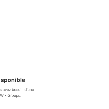
Con
Téléchargements
Autre...
isponible
us avez besoin d'une
 Wix Groups.