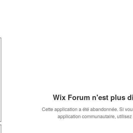
l'asso
Championnat
Tournois de Café
Compétitions
Wix Forum n'est plus d
Cette application a été abandonnée. Si vo
application communautaire, utilisez