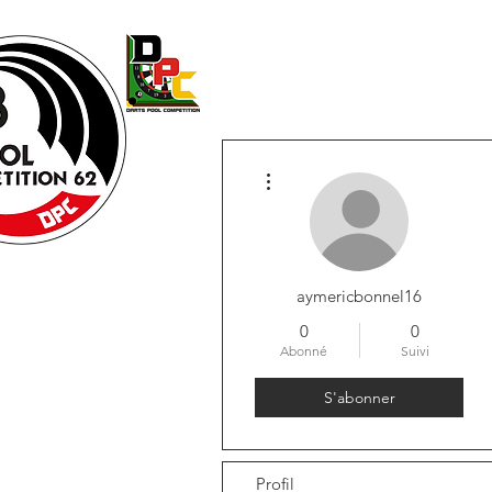
Accueil
LICENCE
Vie de 
Plus d'actions
aymericbonnel16
0
0
Abonné
Suivi
S'abonner
Profil