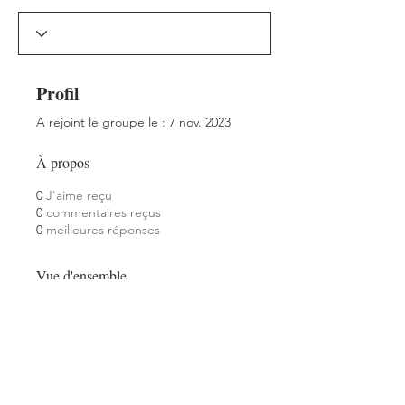
Profil
A rejoint le groupe le : 7 nov. 2023
À propos
0
J'aime reçu
0
commentaires reçus
0
meilleures réponses
Vue d'ensemble
Prénom
laurent
Nom
pigault