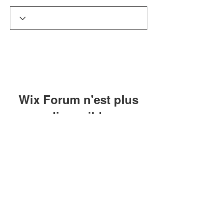
Wix Forum n'est plus
disponible
Cette application a été abandonnée. Si
vous avez besoin d'une application
communautaire, utilisez Wix Groups.
8 Pool Compétition 62
Suivez-nous sur nos réseaux :