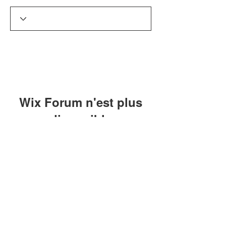
Wix Forum n'est plus
disponible
Cette application a été abandonnée. Si
vous avez besoin d'une application
communautaire, utilisez Wix Groups.
8 Pool Compétition 62
Suivez-nous sur nos réseaux :