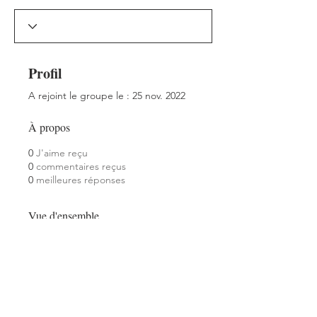
Profil
A rejoint le groupe le : 25 nov. 2022
À propos
0
J'aime reçu
0
commentaires reçus
0
meilleures réponses
Vue d'ensemble
Prénom
Manuel
Nom
Dourlens