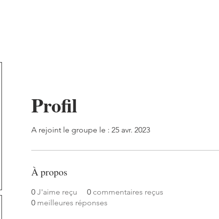
l'asso
Championnat
Tournois de Café
Compétitions
Profil
A rejoint le groupe le : 25 avr. 2023
À propos
0
J'aime reçu
0
commentaires reçus
0
meilleures réponses