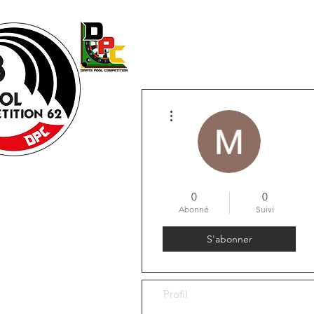
Accueil
LICENCE
Vie de 
Plus d'actions
0
0
Abonné
Suivi
S'abonner
Profil