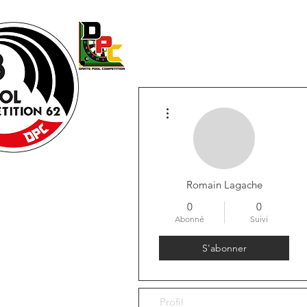
Accueil
LICENCE
Vie de 
Plus d'actions
Romain Lagache
0
0
Abonné
Suivi
S'abonner
Profil