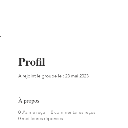
l'asso
Championnat
Tournois de Café
Compétitions
Profil
A rejoint le groupe le : 23 mai 2023
À propos
0
J'aime reçu
0
commentaires reçus
0
meilleures réponses