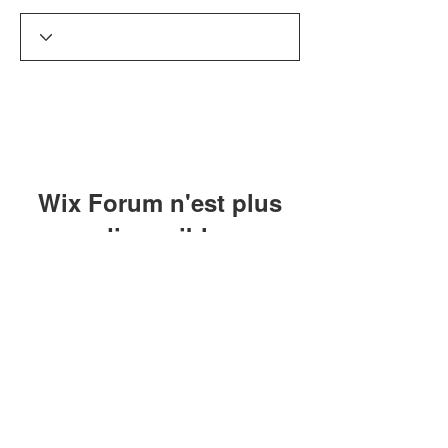
Wix Forum n'est plus
disponible
Cette application a été abandonnée. Si
vous avez besoin d'une application
communautaire, utilisez Wix Groups.
8 Pool Compétition 62
Suivez-nous sur nos réseaux :