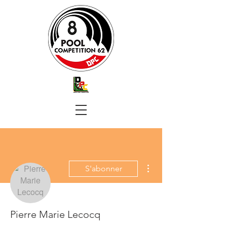
Plus d'actions
S'abonner
Pierre Marie Lecocq