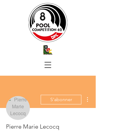
Plus d'actions
S'abonner
Pierre Marie Lecocq